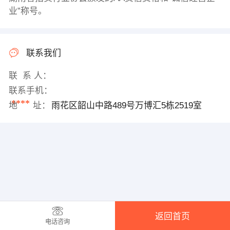
业”称号。
联系我们
联 系 人：
联系手机：
****
地 址：
雨花区韶山中路489号万博汇5栋2519室
返回首页
电话咨询