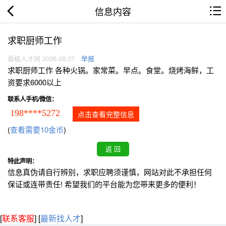
信息内容
求职厨师工作
桑植人才网 2026.08.07
举报
求职厨师工作 各种火锅。家常菜。早点。食堂。烧烤海鲜，工
资要求6000以上
联系人手机/微信：
198****5272
点击查看完整信息
(
查看需要10金币
)
特此声明：
信息真伪请自行辨别，求职应聘须谨慎，网站对此不承担任何
保证或连带责任! 希望我们的平台能为您带来更多的便利！
[
联系客服
]
[
最新找人才
]